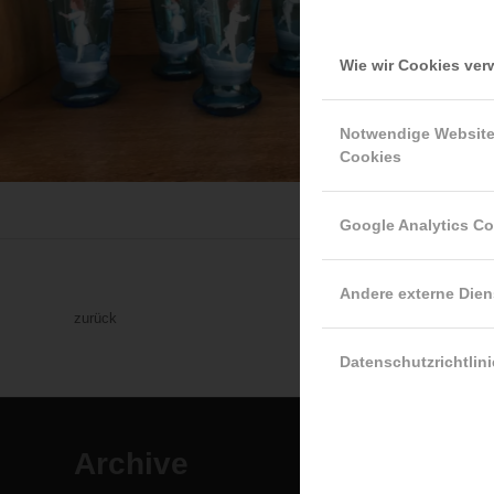
Wie wir Cookies ve
Notwendige Websit
Cookies
Google Analytics C
Andere externe Dien
zurück
Datenschutzrichtlini
Archive
SEITEN